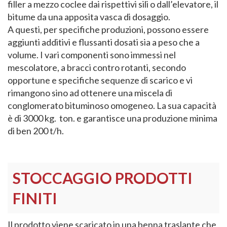
filler a mezzo coclee dai rispettivi sili o dall’elevatore, il
bitume da una apposita vasca di dosaggio.
A questi, per specifiche produzioni, possono essere
aggiunti additivi e flussanti dosati sia a peso che a
volume. I vari componenti sono immessi nel
mescolatore, a bracci contro rotanti, secondo
opportune e specifiche sequenze di scarico e vi
rimangono sino ad ottenere una miscela di
conglomerato bituminoso omogeneo. La sua capacità
è di 3000 kg. ton. e garantisce una produzione minima
di ben 200 t/h.
STOCCAGGIO PRODOTTI
FINITI
Il prodotto viene scaricato in una benna traslante che