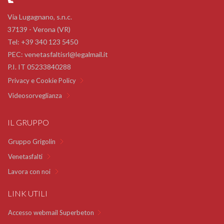
Via Lugagnano, s.n.c.
37139 - Verona (VR)
Tel: +39 340 123 5450
PEC: venetasfaltisrl@legalmail.it
P.I. IT 05233840288
Privacy e Cookie Policy
Videosorveglianza
IL GRUPPO
Gruppo Grigolin
Venetasfalti
Lavora con noi
LINK UTILI
Accesso webmail Superbeton